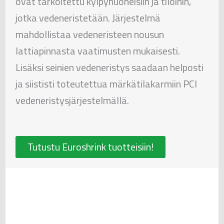
ovat tarkoitettu kylpyhuoneisiin ja tiloihin,
jotka vedeneristetään. Järjestelmä
mahdollistaa vedeneristeen nousun
lattiapinnasta vaatimusten mukaisesti.
Lisäksi seinien vedeneristys saadaan helposti
ja siististi toteutettua märkätilakarmiin PCI
vedeneristysjärjestelmällä.
Tutustu Euroshrink tuotteisiin!