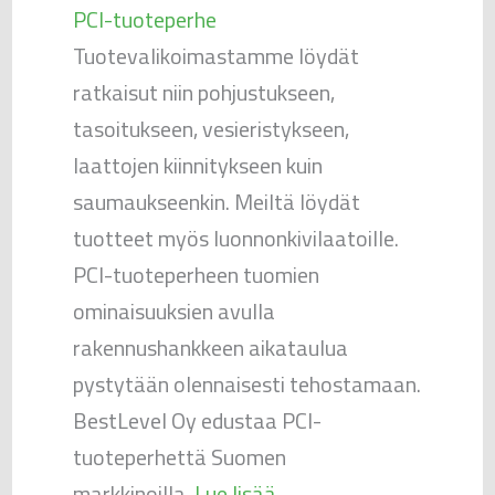
PCI-tuoteperhe
Tuotevalikoimastamme löydät
ratkaisut niin pohjustukseen,
tasoitukseen, vesieristykseen,
laattojen kiinnitykseen kuin
saumaukseenkin. Meiltä löydät
tuotteet myös luonnonkivilaatoille.
PCI-tuoteperheen tuomien
ominaisuuksien avulla
rakennushankkeen aikataulua
pystytään olennaisesti tehostamaan.
BestLevel Oy edustaa PCI-
tuoteperhettä Suomen
markkinoilla.
Lue lisää.