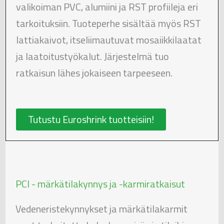
valikoiman PVC, alumiini ja RST profiileja eri
tarkoituksiin. Tuoteperhe sisältää myös RST
lattiakaivot, itseliimautuvat mosaiikkilaatat
ja laatoitustyökalut. Järjestelmä tuo
ratkaisun lähes jokaiseen tarpeeseen.
Tutustu Euroshrink tuotteisiin!
PCI - märkätilakynnys ja -karmiratkaisut
Vedeneristekynnykset ja märkätilakarmit