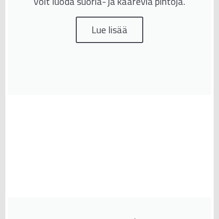
voit luoda suoria- ja kaarevia pintoja.
Lue lisää