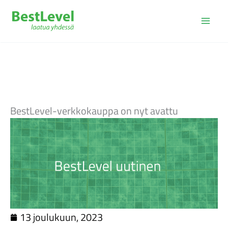
Siirry
sisältöön
BestLevel-verkkokauppa on nyt avattu
13 joulukuun, 2023