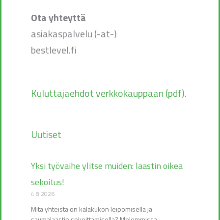
Ota yhteyttä
asiakaspalvelu (-at-)
bestlevel.fi
Kuluttajaehdot verkkokauppaan (pdf).
Uutiset
Yksi työvaihe ylitse muiden: laastin oikea
sekoitus!
4.8.2026
Mitä yhteistä on kalakukon leipomisella ja
saumalaastin sekoittamisella? Molemmissa