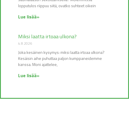
lopputulos riippuu siitä, ovatko suhteet oikein
Lue lisää»
Miksi laatta irtoaa ulkona?
4.8.2026
Joka kesäinen kysymys: miksi laatta irtoaa ulkona?
Kesäisin aihe puhuttaa paljon kumppaneidemme
kanssa. Moni ajattelee,
Lue lisää»