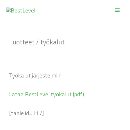
Siirry
sisältöön
Tuotteet / työkalut
Työkalut järjestelmiin:
Lataa BestLevel työkalut (pdf).
[table id=11 /]