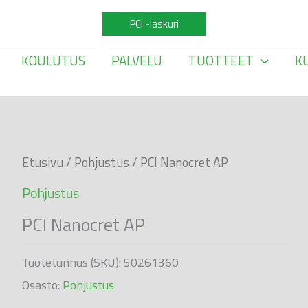
PCI -laskuri
KOULUTUS
PALVELU
TUOTTEET
K
Etusivu
/
Pohjustus
/ PCI Nanocret AP
Pohjustus
PCI Nanocret AP
Tuotetunnus (SKU):
50261360
Osasto:
Pohjustus