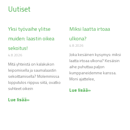
Uutiset
Yksi työvaihe ylitse
Miksi laatta irtoaa
muiden: laastin oikea
ulkona?
4.8.2026
sekoitus!
Joka kesäinen kysymys: miksi
4.8.2026
laatta irtoaa ulkona? Kesäisin
Mitä yhteistä on kalakukon
aihe puhuttaa paljon
leipomisella ja saumalaastin
kumppaneidemme kanssa.
sekoittamisella? Molemmissa
Moni ajattelee,
lopputulos riippuu siitä, ovatko
suhteet oikein
Lue lisää»
Lue lisää»