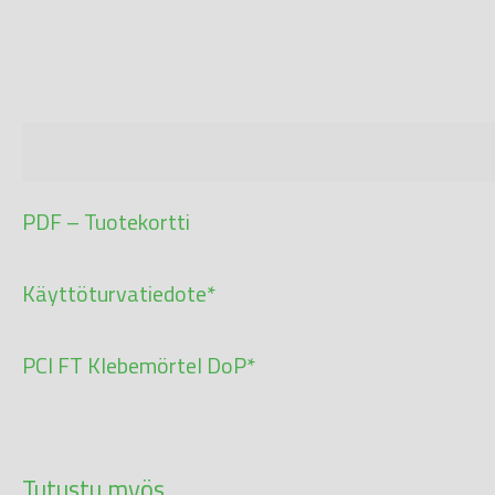
Kuvaus
PDF – Tuotekortti
Käyttöturvatiedote*
PCI FT Klebemörtel DoP*
Tutustu myös