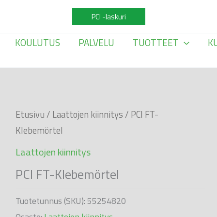
PCI -laskuri
KOULUTUS
PALVELU
TUOTTEET
K
Etusivu
/
Laattojen kiinnitys
/ PCI FT-
Klebemörtel
Laattojen kiinnitys
PCI FT-Klebemörtel
Tuotetunnus (SKU):
55254820
Osasto:
Laattojen kiinnitys