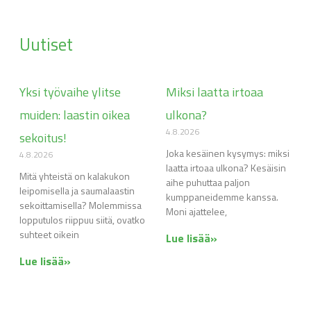
Uutiset
Yksi työvaihe ylitse
Miksi laatta irtoaa
muiden: laastin oikea
ulkona?
4.8.2026
sekoitus!
Joka kesäinen kysymys: miksi
4.8.2026
laatta irtoaa ulkona? Kesäisin
Mitä yhteistä on kalakukon
aihe puhuttaa paljon
leipomisella ja saumalaastin
kumppaneidemme kanssa.
sekoittamisella? Molemmissa
Moni ajattelee,
lopputulos riippuu siitä, ovatko
suhteet oikein
Lue lisää»
Lue lisää»