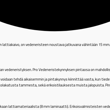
n lattiakaivo, on vedeneristeen noustava jatkuvana vähintään 15 mm.
 vedeneristyksen. Pro Vedeneristekynnyksen pintaosa on mahdollista v
oidaan tehdä aikaisemmin ja pintakynnys kiinnittää vasta, kun tiedetä
ai valkolakatusta tammesta, sekä erikoistilauksesta muista jalopuis
kaan lattiamateriaalista (8 mm laminaatti). Erikoisvalmisteisten ved