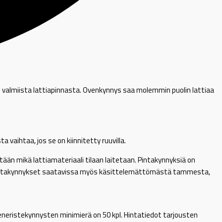
 valmiista lattiapinnasta. Ovenkynnys saa molemmin puolin lattiaa
aihtaa, jos se on kiinnitetty ruuvilla.
än mikä lattiamateriaali tilaan laitetaan. Pintakynnyksiä on
ta. Pintakynnykset saatavissa myös käsittelemättömästä tammesta,
eneristekynnysten minimierä on 50 kpl. Hintatiedot tarjousten