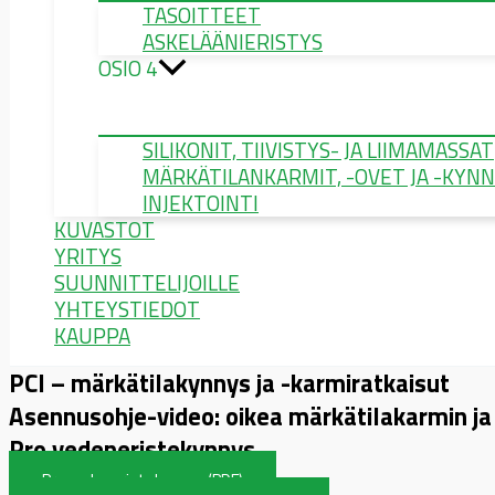
TASOITTEET
ASKELÄÄNIERISTYS
OSIO 4
SILIKONIT, TIIVISTYS- JA LIIMAMASSAT
MÄRKÄTILANKARMIT, -OVET JA -KYN
INJEKTOINTI
KUVASTOT
YRITYS
SUUNNITTELIJOILLE
YHTEYSTIEDOT
KAUPPA
PCI – märkätilakynnys ja -karmiratkaisut
Asennusohje-video: oikea märkätilakarmin j
Pro vedeneristekynnys
Pro vedeneristekynnys (PDF)