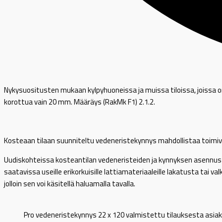
Nykysuositusten mukaan kylpyhuoneissa ja muissa tiloissa, joissa o
korottua vain 20 mm. Määräys (RakMk F1) 2.1.2.
Kosteaan tilaan suunniteltu vedeneristekynnys mahdollistaa toimivan
Uudiskohteissa kosteantilan vedeneristeiden ja kynnyksen asennus v
saatavissa useille erikorkuisille lattiamateriaaleille lakatusta t
jolloin sen voi käsitellä haluamalla tavalla.
Pro vedeneristekynnys 22 x 120 valmistettu tilauksesta asiak