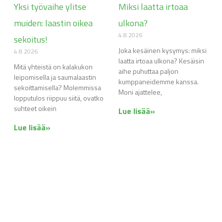
Yksi työvaihe ylitse
Miksi laatta irtoaa
muiden: laastin oikea
ulkona?
4.8.2026
sekoitus!
Joka kesäinen kysymys: miksi
4.8.2026
laatta irtoaa ulkona? Kesäisin
Mitä yhteistä on kalakukon
aihe puhuttaa paljon
leipomisella ja saumalaastin
kumppaneidemme kanssa.
sekoittamisella? Molemmissa
Moni ajattelee,
lopputulos riippuu siitä, ovatko
suhteet oikein
Lue lisää»
Lue lisää»