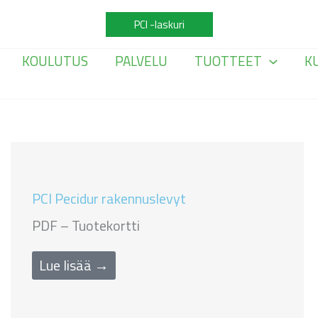
PCI -laskuri
KOULUTUS
PALVELU
TUOTTEET
K
PCI Pecidur rakennuslevyt
PDF – Tuotekortti
Lue lisää →