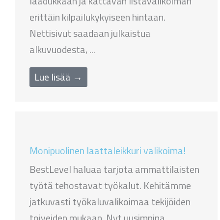
laadukkaan ja kattavan listavalikoiman
erittäin kilpailukykyiseen hintaan.
Nettisivut saadaan julkaistua
alkuvuodesta, ...
Lue lisää →
Monipuolinen laattaleikkuri valikoima!
BestLevel haluaa tarjota ammattilaisten
työtä tehostavat työkalut. Kehitämme
jatkuvasti työkaluvalikoimaa tekijöiden
toiveiden mukaan. Nyt uusimpina