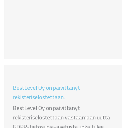
BestLevel Oy on päivittänyt
rekisteriselostettaan.
BestLevel Oy on päivittänyt
rekisteriselostettaan vastaamaan uutta
GDPR-tietosuoja-asetusta, joka tulee