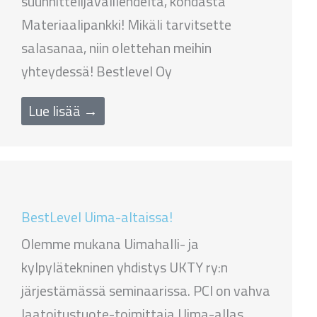
suunnittelijavälilehdeltä, kohdasta
Materiaalipankki! Mikäli tarvitsette
salasanaa, niin olettehan meihin
yhteydessä! Bestlevel Oy
Lue lisää →
BestLevel Uima-altaissa!
Olemme mukana Uimahalli- ja
kylpylätekninen yhdistys UKTY ry:n
järjestämässä seminaarissa. PCI on vahva
laatoitustuote-toimittaja Uima-allas