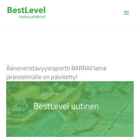
Siirry
sisältöön
Ääneneristävyysraportti BARRAFlame
järjestelmälle on päivitetty!