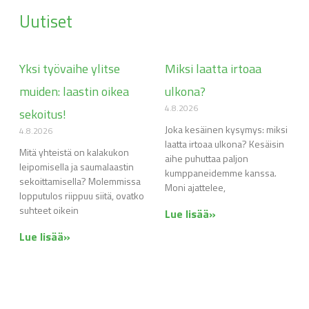
Uutiset
Yksi työvaihe ylitse
Miksi laatta irtoaa
muiden: laastin oikea
ulkona?
4.8.2026
sekoitus!
Joka kesäinen kysymys: miksi
4.8.2026
laatta irtoaa ulkona? Kesäisin
Mitä yhteistä on kalakukon
aihe puhuttaa paljon
leipomisella ja saumalaastin
kumppaneidemme kanssa.
sekoittamisella? Molemmissa
Moni ajattelee,
lopputulos riippuu siitä, ovatko
suhteet oikein
Lue lisää»
Lue lisää»