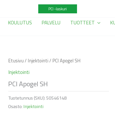
PCI -laskuri
KOULUTUS
PALVELU
TUOTTEET
K
Etusivu
/
Injektointi
/ PCI Apogel SH
Injektointi
PCI Apogel SH
Tuotetunnus (SKU):
50546148
Osasto:
Injektointi