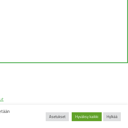
ut
tetään
Asetukset
Hyväksy kaikki
Hylkää