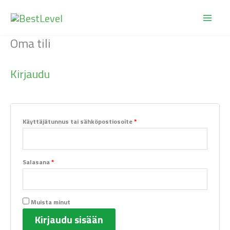
Siirry
Vaaditaan
Vaaditaan
sisältöön
Oma tili
Kirjaudu
Käyttäjätunnus tai sähköpostiosoite
*
Salasana
*
Muista minut
Kirjaudu sisään