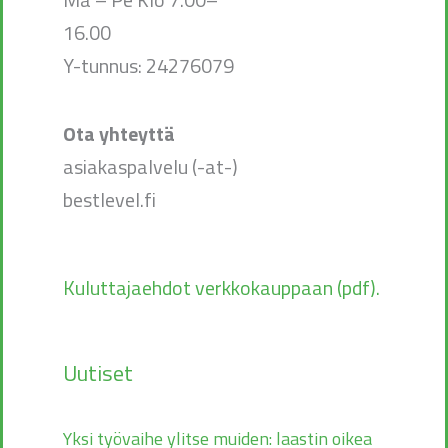
16.00
Y-tunnus: 24276079
Ota yhteyttä
asiakaspalvelu (-at-)
bestlevel.fi
Kuluttajaehdot verkkokauppaan (pdf).
Uutiset
Yksi työvaihe ylitse muiden: laastin oikea