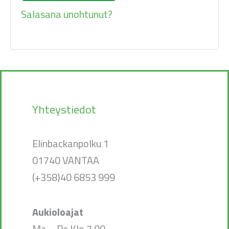
Salasana unohtunut?
Yhteystiedot
Elinbackanpolku 1
01740 VANTAA
(+358)40 6853 999
Aukioloajat
Ma – Pe Klo 7.00–