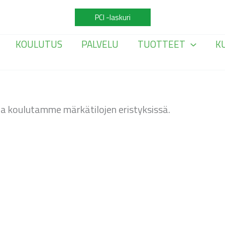
PCI -laskuri
KOULUTUS
PALVELU
TUOTTEET
K
a koulutamme märkätilojen eristyksissä.