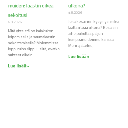
muiden: laastin oikea
ulkona?
4.8.2026
sekoitus!
Joka kesäinen kysymys: miksi
4.8.2026
laatta irtoaa ulkona? Kesäisin
Mitä yhteistä on kalakukon
aihe puhuttaa paljon
leipomisella ja saumalaastin
kumppaneidemme kanssa.
sekoittamisella? Molemmissa
Moni ajattelee,
lopputulos riippuu siitä, ovatko
suhteet oikein
Lue lisää»
Lue lisää»