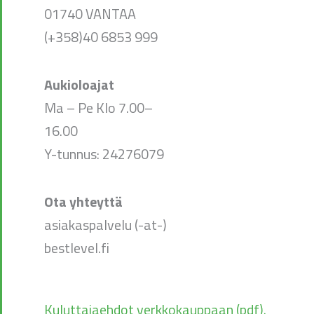
01740 VANTAA
(+358)40 6853 999
Aukioloajat
Ma – Pe Klo 7.00–
16.00
Y-tunnus: 24276079
Ota yhteyttä
asiakaspalvelu (-at-)
bestlevel.fi
Kuluttajaehdot verkkokauppaan (pdf).